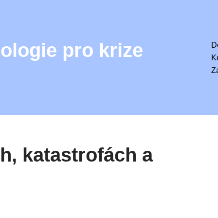
ologie pro krize
D
K
Z
h, katastrofách a