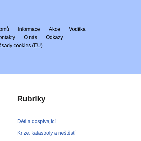
omů
Informace
Akce
Vodítka
ontakty
O nás
Odkazy
ásady cookies (EU)
Rubriky
Děti a dospívající
Krize, katastrofy a neštěstí