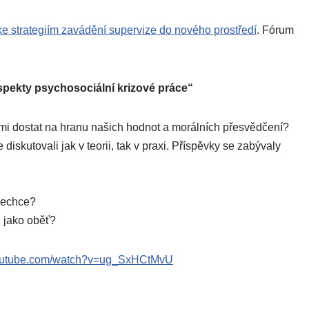
ke strategiím zavádění supervize do nového prostředí
. Fórum
spekty psychosociální krizové práce“
i dostat na hranu našich hodnot a morálních přesvědčení?
iskutovali jak v teorii, tak v praxi. Příspěvky se zabývaly
 nechce?
i jako oběť?
utube.com/watch?v=ug_SxHCtMvU