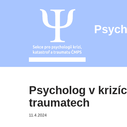
Přeskočit
na
Psych
obsah
Psycholog v krizíc
traumatech
11.4.2024