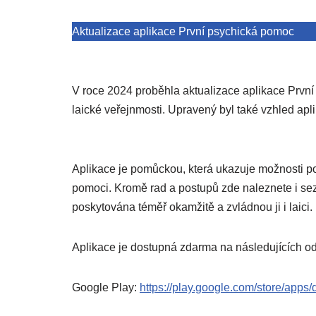
Aktualizace aplikace První psychická pomoc
V roce 2024 proběhla aktualizace aplikace První
laické veřejnmosti. Upravený byl také vzhled apli
Aplikace je pomůckou, která ukazuje možnosti po
pomoci. Kromě rad a postupů zde naleznete i se
poskytována téměř okamžitě a zvládnou ji i lai
Aplikace je dostupná zdarma na následujících 
Google Play:
https://play.google.com/store/apps