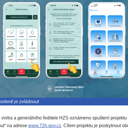
spoleně je zvládnout
va vnitra a generálního ředitele HZS oznámeno spuštení projektu
ut“
na adrese
www.72h.gov.cz
. Cílem projektu je poskytnout 