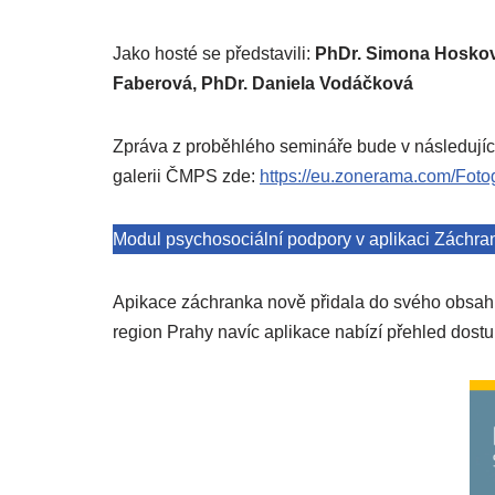
Jako hosté se představili:
PhDr. Simona Hoskovco
Faberová, PhDr. Daniela Vodáčková
Zpráva z proběhlého semináře bude v následujíc
galerii ČMPS zde:
https://eu.zonerama.com/Fo
Modul psychosociální podpory v aplikaci Záchra
Apikace záchranka nově přidala do svého obsahu
region Prahy navíc aplikace nabízí přehled dost