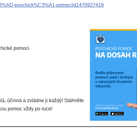
n%C3%AD-psychick%C3%A1-pomoc/id1470927419
chické pomoci
lá, účinná a zvládne ji každý! Stáhněte
ckou pomoc vždy po ruce!