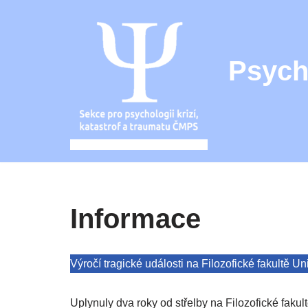
Přeskočit
na
Psych
obsah
Informace
Výročí tragické události na Filozofické fakultě Un
Uplynuly dva roky od střelby na Filozofické fakul