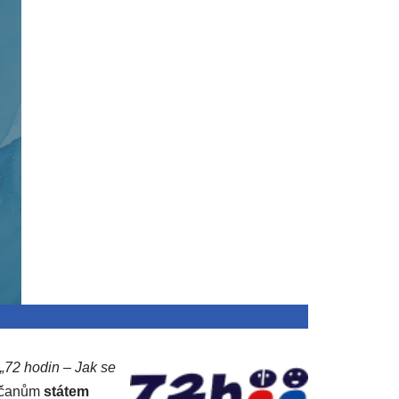
„72 hodin – Jak se
občanům
státem