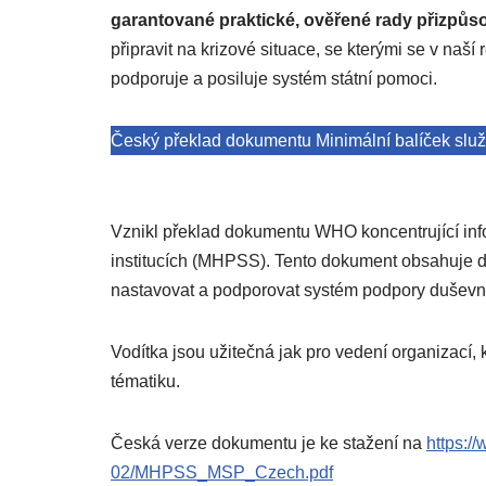
garantované praktické, ověřené rady přizpů
připravit na krizové situace, se kterými se v na
podporuje a posiluje systém státní pomoci.
Český překlad dokumentu Minimální balíček služ
Vznikl překlad dokumentu WHO koncentrující inf
institucích (MHPSS). Tento dokument obsahuje do
nastavovat a podporovat systém podpory duševního
Vodítka jsou užitečná jak pro vedení organizací, 
tématiku.
Česká verze dokumentu je ke stažení na
https:
02/MHPSS_MSP_Czech.pdf