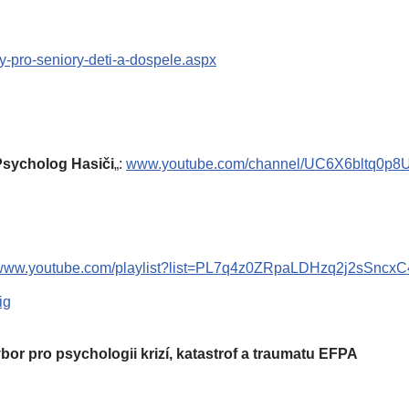
y-pro-seniory-deti-a-dospele.aspx
Psycholog Hasiči
„:
www.youtube.com/channel/UC6X6bltq0p8
www.youtube.com/playlist?list=PL7q4z0ZRpaLDHzq2j2sSncx
ig
or pro psychologii krizí, katastrof a traumatu EFPA