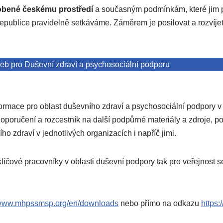
sobené českému prostředí
a současným podmínkám, které jim
ší republice pravidelně setkáváme. Záměrem je posilovat a rozvíj
eb pro Duševní zdraví a psychosociální podporu
ormace pro oblast duševního zdraví a psychosociální podpory v
poručení a rozcestník na další podpůrné materiály a zdroje, po
 zdraví v jednotlivých organizacích i napříč jimi.
klíčové pracovníky v oblasti duševní podpory tak pro veřejnost 
//www.mhpssmsp.org/en/downloads
nebo přímo na odkazu
https: