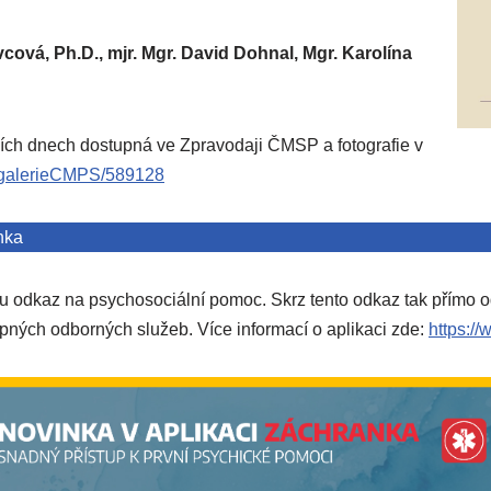
vá, Ph.D., mjr. Mgr. David Dohnal, Mgr. Karolína
ích dnech dostupná ve Zpravodaji ČMSP a fotografie v
togalerieCMPS/589128
nka
 odkaz na psychosociální pomoc. Skrz tento odkaz tak přímo od
upných odborných služeb. Více informací o aplikaci zde:
https:/