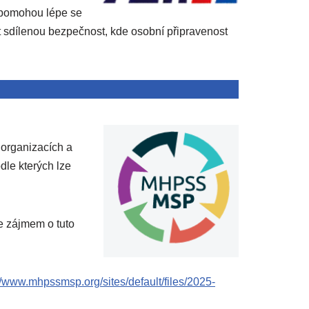
 pomohou lépe se
et sdílenou bezpečnost, kde osobní připravenost
 organizacích a
dle kterých lze
se zájmem o tuto
//www.mhpssmsp.org/sites/default/files/2025-