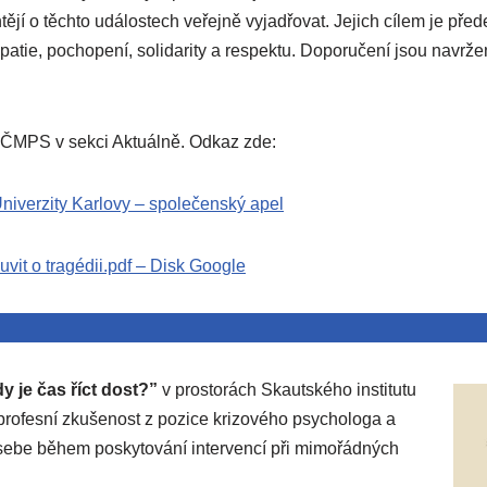
tějí o těchto událostech veřejně vyjadřovat. Jejich cílem je pře
tie, pochopení, solidarity a respektu. Doporučení jsou navržena
 ČMPS v sekci Aktuálně. Odkaz zde:
 Univerzity Karlovy – společenský apel
uvit o tragédii.pdf – Disk Google
y je čas říct dost?”
v prostorách Skautského institutu
 profesní zkušenost z pozice krizového psychologa a
 sebe během poskytování intervencí při mimořádných