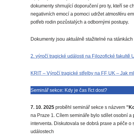
dokumenty shrnující doporučení pro ty, kteří se ch
negativních emocí a pomoci udržet atmosféru empa
potřeb rodin pozůstalých a odbornými postupy.
Dokumenty jsou aktuálně stažitelné na stánkách
2. výročí tragické události na Filozofické fakultě
KRIT – Výročí tragické střelby na FF UK – Jak ml
Seminář sekce: Kdy je čas říct dost?
7. 10. 2025
proběhl seminář sekce s názvem
“Kd
na Praze 1. Cílem semináře bylo sdílet osobní a
interventa. Diskutovala se dobrá praxe a péče o
událostech