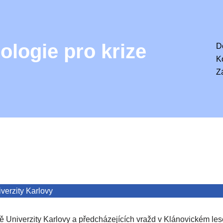
ologie pro krize
D
K
Z
iverzity Karlovy
tě Univerzity Karlovy a předcházejících vražd v Klánovickém lese