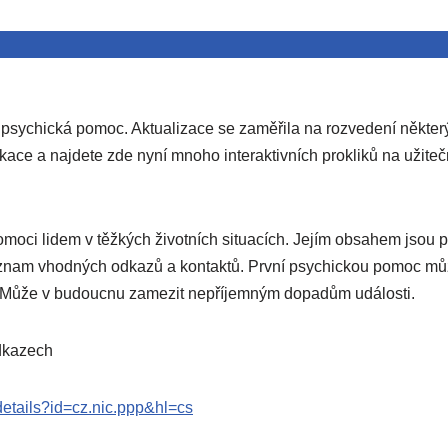
 psychická pomoc. Aktualizace se zaměřila na rozvedení některýc
kace a najdete zde nyní mnoho interaktivních prokliků na užitečn
moci lidem v těžkých životních situacích. Jejím obsahem jsou p
znam vhodných odkazů a kontaktů. První psychickou pomoc může
ci. Může v budoucnu zamezit nepříjemným dopadům události.
odkazech
/details?id=cz.nic.ppp&hl=cs